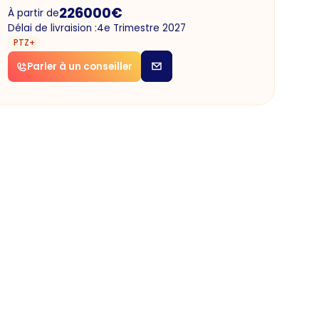
226000
€
À partir de
Délai de livraision :
4e Trimestre 2027
PTZ+
Parler à un conseiller